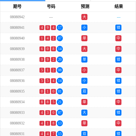
期号
号码
预测
结果
08080942
---
大
---
08080941
4
9
4
17
小
错
08080940
1
4
2
07
单
中
08080939
6
0
8
14
大
中
08080938
9
9
2
20
单
错
08080937
5
1
2
08
小
中
08080936
5
5
4
14
小
错
08080935
0
1
0
01
双
错
08080934
8
8
5
21
单
中
08080933
4
3
0
07
大
错
08080932
4
1
8
13
单
中
08080931
4
4
7
15
双
错