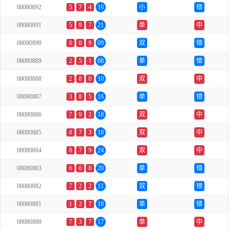
08080892
5
7
4
16
小
错
08080891
5
9
7
21
单
中
08080890
0
0
9
09
双
错
08080889
2
5
1
08
单
错
08080888
2
8
0
10
双
中
08080887
3
8
5
16
单
错
08080886
7
9
2
18
双
中
08080885
8
7
3
18
双
中
08080884
8
7
9
24
双
中
08080883
6
6
8
20
单
错
08080882
7
2
2
11
双
错
08080881
1
2
7
10
单
错
08080880
7
3
7
17
单
中