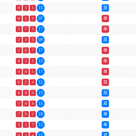
15
双
9
5
1
07
单
0
2
5
17
单
5
7
5
09
双
2
2
5
17
单
2
8
7
13
单
9
3
1
17
单
4
8
5
12
双
6
2
4
15
双
6
9
0
15
双
7
0
8
18
单
7
9
2
12
单
3
2
7
15
双
8
3
4