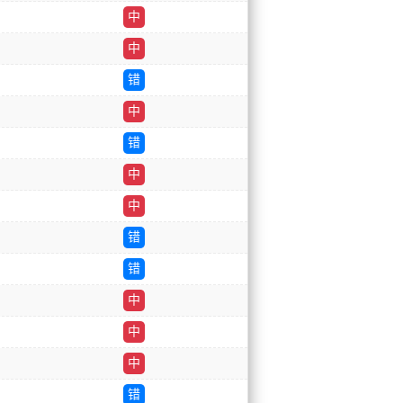
中
中
错
中
错
中
中
错
错
中
中
中
错