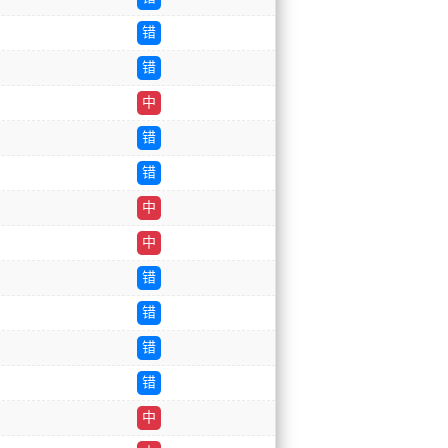
错
错
中
错
错
中
中
错
错
错
错
中