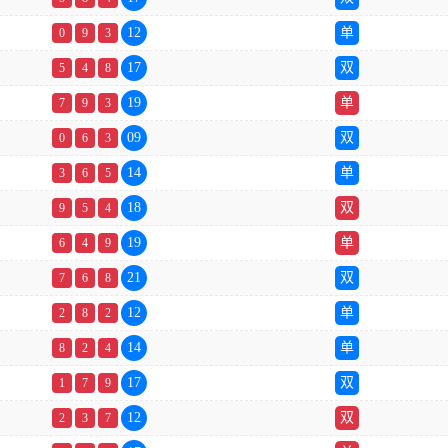
12
单
0
9
3
17
双
5
4
8
19
单
7
9
3
09
双
0
6
3
14
单
3
6
5
18
双
9
5
4
19
单
6
4
9
21
双
7
6
8
12
单
2
8
2
14
单
8
2
4
17
双
1
7
9
12
双
2
3
7