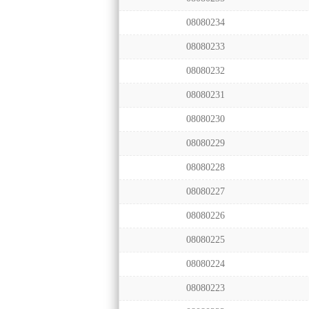
08080234
08080233
08080232
08080231
08080230
08080229
08080228
08080227
08080226
08080225
08080224
08080223