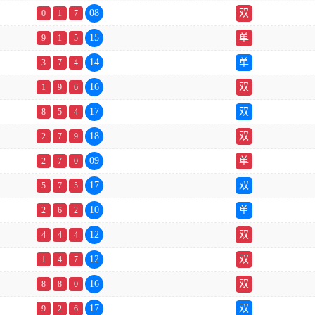
08
双
0
1
7
15
单
9
1
5
14
单
3
7
4
16
双
1
9
6
17
双
8
5
4
18
双
2
7
9
09
单
2
7
0
17
双
5
7
5
10
单
2
6
2
12
双
4
4
4
12
双
1
4
7
16
双
8
8
0
17
双
9
2
6