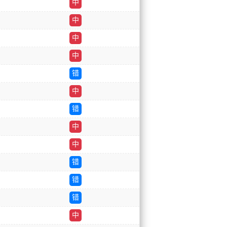
中
中
中
中
错
中
错
中
中
错
错
错
中