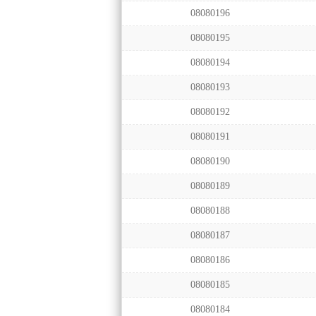
08080196
08080195
08080194
08080193
08080192
08080191
08080190
08080189
08080188
08080187
08080186
08080185
08080184