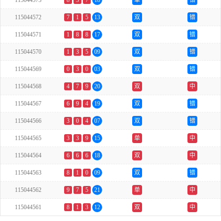
115044573
8
3
7
18
单
错
115044572
7
1
5
13
双
错
115044571
1
8
8
17
双
错
115044570
1
3
5
09
双
错
115044569
0
3
0
03
双
错
115044568
4
7
9
20
双
中
115044567
6
9
4
19
双
错
115044566
3
0
4
07
双
错
115044565
3
3
9
15
单
中
115044564
6
6
6
18
双
中
115044563
8
1
0
09
双
错
115044562
9
7
5
21
单
中
115044561
8
1
3
12
双
中