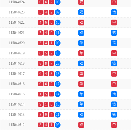
115044624
0
6
2
08
双
中
115044623
3
4
2
09
双
错
115044622
4
6
6
16
双
中
115044621
7
4
0
11
双
错
115044620
3
4
1
08
单
错
115044619
8
5
2
15
单
中
115044618
8
8
7
23
双
错
115044617
6
4
3
13
单
中
115044616
9
6
2
17
单
中
115044615
1
5
8
14
单
错
115044614
9
1
6
16
单
错
115044613
8
9
4
21
双
错
115044612
3
4
1
08
双
中