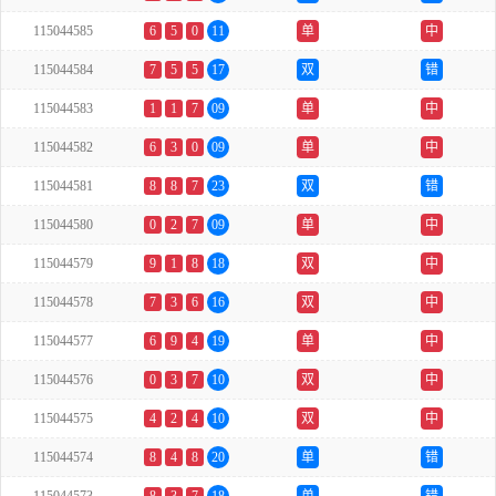
115044585
6
5
0
11
单
中
115044584
7
5
5
17
双
错
115044583
1
1
7
09
单
中
115044582
6
3
0
09
单
中
115044581
8
8
7
23
双
错
115044580
0
2
7
09
单
中
115044579
9
1
8
18
双
中
115044578
7
3
6
16
双
中
115044577
6
9
4
19
单
中
115044576
0
3
7
10
双
中
115044575
4
2
4
10
双
中
115044574
8
4
8
20
单
错