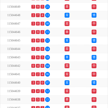
115044649
7
9
5
21
单
中
115044648
2
7
4
13
双
错
115044647
5
0
3
08
双
中
115044646
3
9
3
15
单
中
115044645
3
9
3
15
双
错
115044644
2
4
8
14
双
中
115044643
7
6
5
18
单
错
115044642
0
4
0
04
双
中
115044641
0
2
4
06
双
中
115044640
3
4
0
07
双
错
115044639
1
4
7
12
双
中
115044638
9
5
1
15
单
中