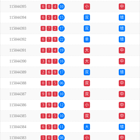
115044395
6
0
4
10
小
中
115044394
6
5
4
15
双
错
115044393
8
7
2
17
双
错
115044392
6
7
9
22
单
错
115044391
8
7
4
19
大
中
115044390
3
6
7
16
大
中
115044389
2
6
9
17
双
错
115044388
0
1
5
06
双
中
115044387
9
0
1
10
双
中
115044386
3
9
0
12
小
中
115044385
1
4
5
10
双
中
115044384
6
5
0
11
大
错
115044383
1
6
1
08
小
中