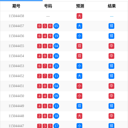
期号
号码
预测
结果
115044458
---
大
---
115044457
0
5
0
05
大
错
115044456
6
4
9
19
小
错
115044455
3
1
0
04
双
中
115044454
4
9
3
16
双
中
115044453
6
7
8
21
小
错
115044452
2
7
2
11
大
错
115044451
3
0
1
04
小
中
115044450
4
4
1
09
小
中
115044449
4
1
6
11
双
错
115044448
2
8
8
18
大
中
115044447
7
5
5
17
小
错