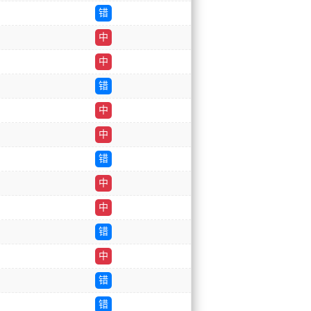
错
中
中
错
中
中
错
中
中
错
中
错
错