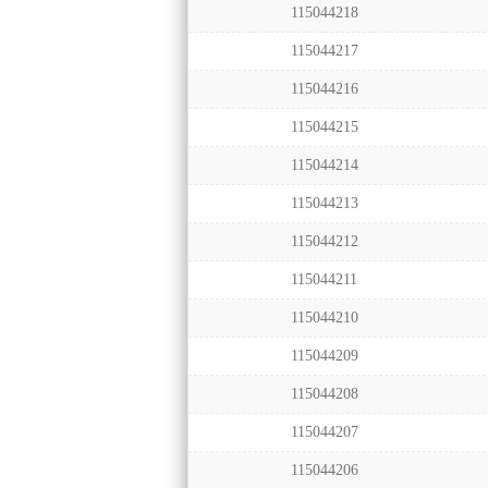
115044218
115044217
115044216
115044215
115044214
115044213
115044212
115044211
115044210
115044209
115044208
115044207
115044206