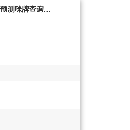
台湾28预测 谨记网址:28Yc.cOm 加拿大28-pc预测|28在线预测咪牌查询|加拿大PC结果查询|加拿大PC在线预测_极致火热优质的PC预测网站!