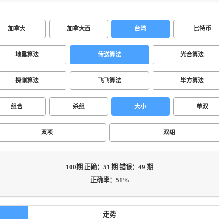
加拿大
加拿大西
台湾
比特币
地震算法
传送算法
光合算法
探测算法
飞飞算法
毕方算法
组合
杀组
大小
单双
双项
双组
100期 正确：51 期 错误：49 期
正确率：51%
走势