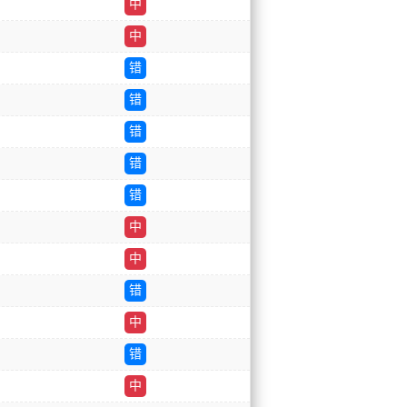
中
中
错
错
错
错
错
中
中
错
中
错
中