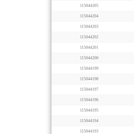
115044205
115044204
115044203
115044202
115044201
115044200
115044199
115044198
115044197
115044196
115044195
115044194
115044193