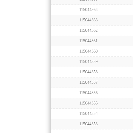
115044364
115044363
115044362
115044361
115044360
115044359
115044358
115044357
115044356
115044355
115044354
115044353