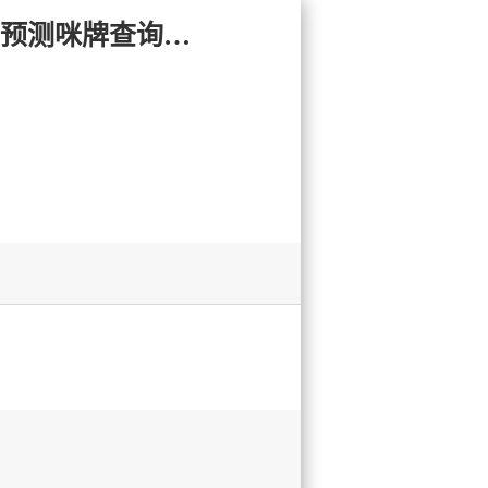
台湾28预测 谨记网址:28Yc.cOm 加拿大28-pc预测|28在线预测咪牌查询|加拿大PC结果查询|加拿大PC在线预测_极致火热优质的PC预测网站!