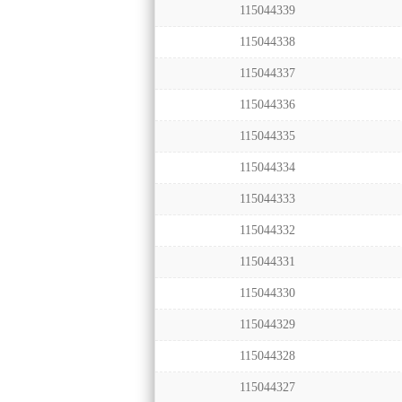
115044339
115044338
115044337
115044336
115044335
115044334
115044333
115044332
115044331
115044330
115044329
115044328
115044327