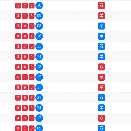
10
双
1
7
2
09
单
3
1
5
08
单
5
0
3
18
单
9
8
1
11
双
4
7
0
14
单
5
0
9
18
双
4
6
8
15
单
6
7
2
17
单
8
9
0
21
双
7
6
8
24
单
8
8
8
12
双
4
5
3
09
双
0
1
8