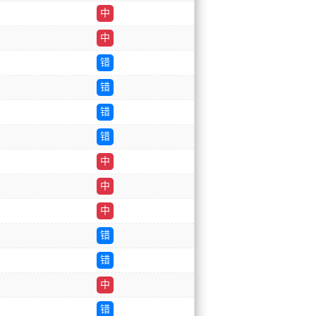
中
中
错
错
错
错
中
中
中
错
错
中
错