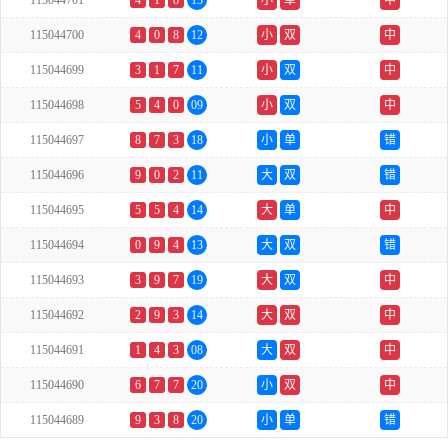
115044701
4
1
8
13
小
单
中
115044700
4
0
8
12
小
双
中
115044699
3
1
7
11
小
双
中
115044698
5
4
0
09
小
双
中
115044697
8
7
3
18
小
单
错
115044696
9
0
2
11
大
双
错
115044695
5
5
4
14
大
单
中
115044694
0
9
4
13
大
双
错
115044693
3
9
7
19
大
双
中
115044692
2
9
3
14
大
双
中
115044691
1
4
3
08
大
双
中
115044690
6
7
7
20
小
双
中
115044689
9
3
8
20
小
单
错