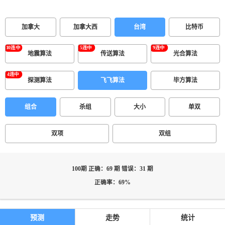
加拿大
加拿大西
台湾
比特币
地震算法
传送算法
光合算法
探测算法
飞飞算法
毕方算法
组合
杀组
大小
单双
双项
双组
100期 正确：69 期 错误：31 期
正确率：69%
预测
走势
统计