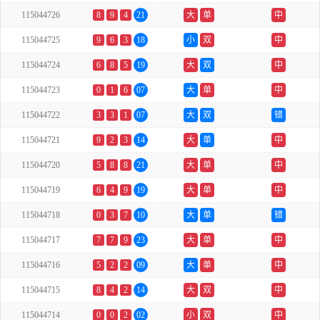
115044726
8
9
4
21
大
单
中
115044725
9
6
3
18
小
双
中
115044724
6
8
5
19
大
双
中
115044723
0
1
6
07
大
单
中
115044722
3
3
1
07
大
双
错
115044721
9
2
3
14
大
单
中
115044720
5
8
8
21
大
单
中
115044719
6
4
9
19
大
单
中
115044718
0
3
7
10
大
单
错
115044717
7
7
9
23
大
单
中
115044716
5
2
2
09
大
单
中
115044715
8
4
2
14
大
双
中
115044714
0
0
2
02
小
双
中