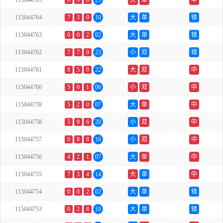
115044765
8
9
8
25
大
单
中
115044764
7
3
0
10
大
单
错
115044763
0
0
2
02
大
单
错
115044762
7
7
9
23
小
双
错
115044761
8
5
9
22
大
双
中
115044760
5
0
1
06
小
双
中
115044759
5
2
0
07
大
单
中
115044758
5
9
6
20
小
双
中
115044757
0
8
8
16
小
双
中
115044756
4
2
1
07
大
单
中
115044755
7
3
4
14
大
单
中
115044754
0
0
2
02
大
单
错
115044753
0
2
8
10
大
单
错