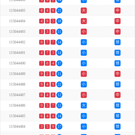
115044496
3
9
2
14
小
错
115044495
8
4
9
21
大
中
115044494
4
9
5
18
大
中
115044493
3
3
5
11
小
中
115044492
0
7
7
14
小
错
115044491
4
7
3
14
小
错
115044490
7
6
4
17
小
错
115044489
9
2
0
11
小
中
115044488
9
4
9
22
小
错
115044487
0
4
8
12
小
中
115044486
0
5
7
12
大
错
115044485
6
4
4
14
小
错
115044484
3
5
9
17
小
错