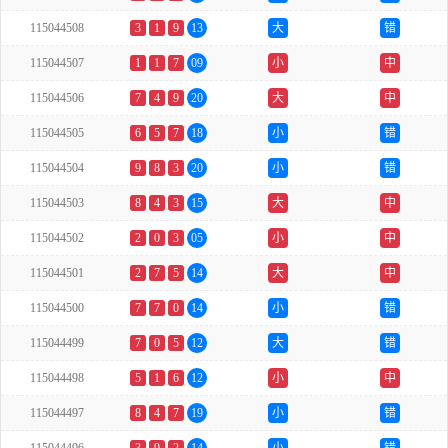
115044508
3
1
9
13
大
错
115044507
1
1
7
09
小
中
115044506
7
4
9
20
大
中
115044505
6
5
7
18
小
错
115044504
9
8
3
20
小
错
115044503
8
4
3
15
大
中
115044502
2
0
3
05
小
中
115044501
2
7
5
14
大
中
115044500
7
7
0
14
小
错
115044499
7
0
5
12
大
错
115044498
5
1
6
12
小
中
115044497
8
4
7
19
小
错