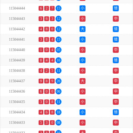
115044444
6
2
7
15
小
错
115044443
3
6
3
12
小
中
115044442
4
8
0
12
大
错
115044441
3
8
4
15
小
错
115044440
1
0
4
05
小
中
115044439
8
4
4
16
小
错
115044438
4
2
5
11
小
中
115044437
9
8
9
26
大
中
115044436
6
0
0
06
小
中
115044435
3
0
8
11
小
中
115044434
4
6
8
18
小
错
115044433
5
3
0
08
小
中