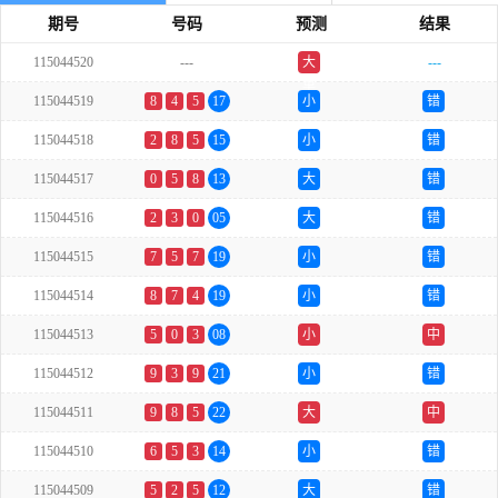
期号
号码
预测
结果
115044520
---
大
---
单
115044519
8
4
5
17
小
错
115044518
2
8
5
15
小
错
115044517
0
5
8
13
大
错
115044516
2
3
0
05
大
错
115044515
7
5
7
19
小
错
115044514
8
7
4
19
小
错
115044513
5
0
3
08
小
中
115044512
9
3
9
21
小
错
115044511
9
8
5
22
大
中
115044510
6
5
3
14
小
错
115044509
5
2
5
12
大
错