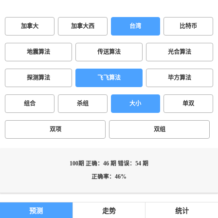
加拿大
加拿大西
台湾
比特币
地震算法
传送算法
光合算法
探测算法
飞飞算法
毕方算法
组合
杀组
大小
单双
双项
双组
100期 正确：46 期 错误：54 期
正确率：46%
预测
走势
统计