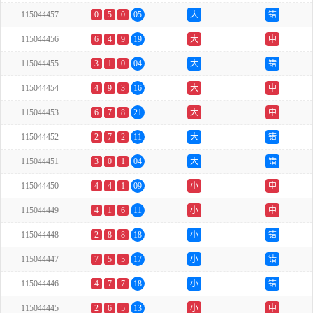
115044457
0
5
0
05
大
错
115044456
6
4
9
19
大
中
115044455
3
1
0
04
大
错
115044454
4
9
3
16
大
中
115044453
6
7
8
21
大
中
115044452
2
7
2
11
大
错
115044451
3
0
1
04
大
错
115044450
4
4
1
09
小
中
115044449
4
1
6
11
小
中
115044448
2
8
8
18
小
错
115044447
7
5
5
17
小
错
115044446
4
7
7
18
小
错
115044445
2
6
5
13
小
中