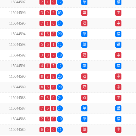
115044597
2
1
9
12
单
错
115044596
3
0
2
05
单
中
115044595
7
1
6
14
双
中
115044594
6
6
8
20
单
错
115044593
5
6
1
12
单
错
115044592
3
0
7
10
双
中
115044591
4
1
7
12
单
错
115044590
8
3
9
20
双
中
115044589
8
6
6
20
双
中
115044588
7
8
9
24
双
中
115044587
7
6
1
14
单
错
115044586
2
8
0
10
单
错
115044585
6
5
0
11
单
中