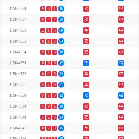
115044558
9
6
1
16
双
中
115044557
9
4
7
20
双
中
115044556
2
1
6
09
单
中
115044555
0
1
3
04
双
中
115044554
9
1
8
18
双
中
115044553
0
6
6
12
单
错
115044552
6
2
5
13
单
中
115044551
5
7
9
21
单
中
115044550
5
8
0
13
双
错
115044549
4
9
5
18
双
中
115044548
4
2
8
14
双
中
115044547
0
7
8
15
单
中