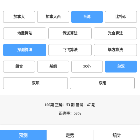
加拿大
加拿大西
台湾
比特币
地震算法
传送算法
光合算法
探测算法
飞飞算法
毕方算法
组合
杀组
大小
单双
双项
双组
100期 正确：53 期 错误：47 期
正确率：53%
预测
走势
统计