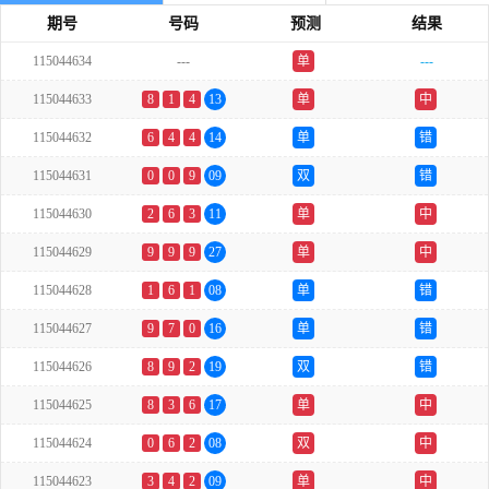
期号
号码
预测
结果
115044634
---
单
---
115044633
8
1
4
13
单
中
115044632
6
4
4
14
单
错
115044631
0
0
9
09
双
错
115044630
2
6
3
11
单
中
115044629
9
9
9
27
单
中
115044628
1
6
1
08
单
错
115044627
9
7
0
16
单
错
115044626
8
9
2
19
双
错
115044625
8
3
6
17
单
中
115044624
0
6
2
08
双
中
115044623
3
4
2
09
单
中