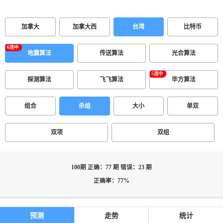
加拿大
加拿大西
台湾
比特币
地震算法
传送算法
光合算法
探测算法
飞飞算法
毕方算法
组合
杀组
大小
单双
双项
双组
100期 正确：77 期 错误：23 期
正确率：77%
预测
走势
统计