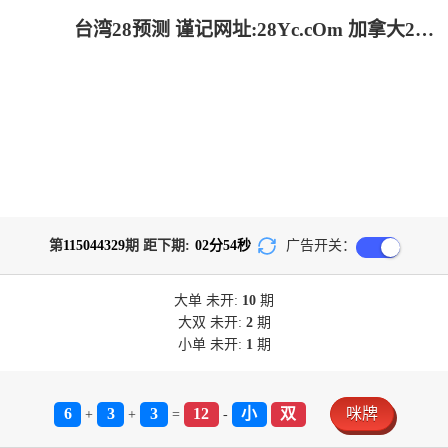
台湾28预测 谨记网址:28Yc.cOm 加拿大28-pc预测|28在线预测咪牌查询|加拿大PC结果查询|加拿大PC在线预测_极致火热优质的PC预测网站!
第
115044329
期 距下期:
02
分
54
秒
广告开关：
大单
未开:
10
期
大双
未开:
2
期
小单
未开:
1
期
6
3
3
12
小
双
咪牌
+
+
=
-