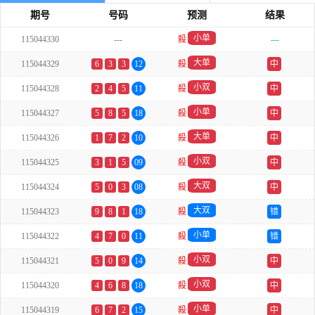
期号
号码
预测
结果
小单
115044330
---
殺
---
大单
115044329
6
3
3
12
殺
中
小双
115044328
2
4
5
11
殺
中
小单
115044327
5
8
5
18
殺
中
大单
115044326
1
7
2
10
殺
中
小双
115044325
3
1
5
09
殺
中
大双
115044324
5
0
3
08
殺
中
大双
115044323
9
8
1
18
殺
错
小单
115044322
4
7
0
11
殺
错
小双
115044321
5
0
9
14
殺
中
小双
115044320
4
6
8
18
殺
中
小单
115044319
6
7
2
15
殺
中