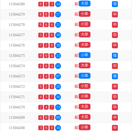
大双
115044280
9
2
3
14
殺
错
小单
115044279
8
8
1
17
殺
中
小双
115044278
9
6
6
21
殺
中
大单
115044277
3
1
6
10
殺
中
大单
115044276
7
2
9
18
殺
中
小单
115044275
9
0
4
13
殺
错
大单
115044274
1
6
4
11
殺
中
小单
115044273
1
4
2
07
殺
错
小双
115044272
9
2
9
20
殺
中
小单
115044271
4
5
7
16
殺
中
大双
115044270
2
4
7
13
殺
中
大双
115044269
6
0
3
09
殺
中
小单
115044268
3
6
9
18
殺
中