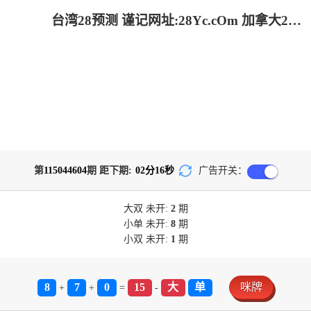
台湾28预测 谨记网址:28Yc.cOm 加拿大28-pc预测|28在线预测咪牌查询|加拿大PC结果查询|加拿大PC在线预测_极致火热优质的PC预测网站!
第
115044604
期 距下期:
02
分
16
秒
广告开关：
大双
未开:
2
期
小单
未开:
8
期
小双
未开:
1
期
8
7
0
15
大
单
咪牌
+
+
=
-