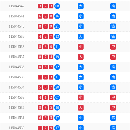
115044542
3
2
3
08
大
错
115044541
6
2
8
16
小
错
115044540
8
4
9
21
小
错
115044539
4
2
7
13
大
错
115044538
8
3
0
11
小
中
115044537
8
7
4
19
大
中
115044536
0
5
7
12
大
错
115044535
1
7
3
11
大
错
115044534
5
8
7
20
小
错
115044533
4
1
2
07
小
中
115044532
8
3
5
16
大
中
115044531
6
6
5
17
小
错
115044530
1
7
9
17
小
错