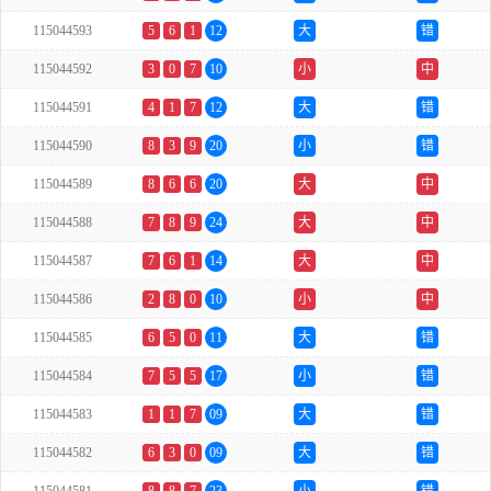
115044593
5
6
1
12
大
错
115044592
3
0
7
10
小
中
115044591
4
1
7
12
大
错
115044590
8
3
9
20
小
错
115044589
8
6
6
20
大
中
115044588
7
8
9
24
大
中
115044587
7
6
1
14
大
中
115044586
2
8
0
10
小
中
115044585
6
5
0
11
大
错
115044584
7
5
5
17
小
错
115044583
1
1
7
09
大
错
115044582
6
3
0
09
大
错