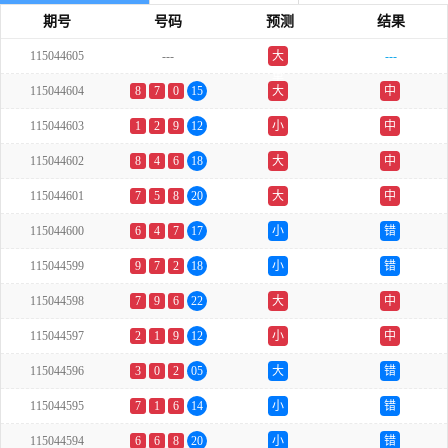
期号
号码
预测
结果
115044605
---
大
---
单
115044604
8
7
0
15
大
中
115044603
1
2
9
12
小
中
115044602
8
4
6
18
大
中
115044601
7
5
8
20
大
中
115044600
6
4
7
17
小
错
115044599
9
7
2
18
小
错
115044598
7
9
6
22
大
中
115044597
2
1
9
12
小
中
115044596
3
0
2
05
大
错
115044595
7
1
6
14
小
错
115044594
6
6
8
20
小
错