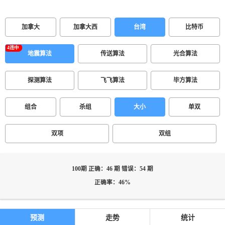
加拿大
加拿大西
台湾
比特币
地震算法
传送算法
光合算法
探测算法
飞飞算法
毕方算法
组合
杀组
大小
单双
双项
双组
100期 正确：46 期 错误：54 期
正确率：46%
预测
走势
统计