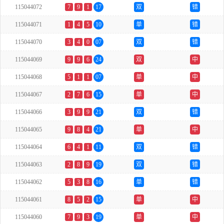
115044072
7
9
1
17
双
错
115044071
1
4
5
10
单
错
115044070
3
4
0
07
双
错
115044069
9
9
6
24
双
中
115044068
5
1
1
07
单
中
115044067
2
7
6
15
单
中
115044066
3
9
9
21
双
错
115044065
9
8
4
21
单
中
115044064
6
4
1
11
双
错
115044063
2
8
9
19
双
错
115044062
5
3
8
16
单
错
115044061
8
5
2
15
单
中
115044060
7
9
3
19
单
中