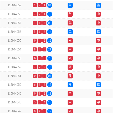
115044059
1
2
1
04
单
错
115044058
7
7
1
15
单
中
115044057
1
1
7
09
单
中
115044056
5
1
8
14
单
错
115044055
6
4
2
12
双
中
115044054
8
7
6
21
单
中
115044053
6
6
8
20
双
中
115044052
7
2
7
16
双
中
115044051
0
4
0
04
双
中
115044050
6
3
6
15
双
错
115044049
6
3
2
11
单
中
115044048
3
6
4
13
单
中
115044047
8
4
0
12
双
中