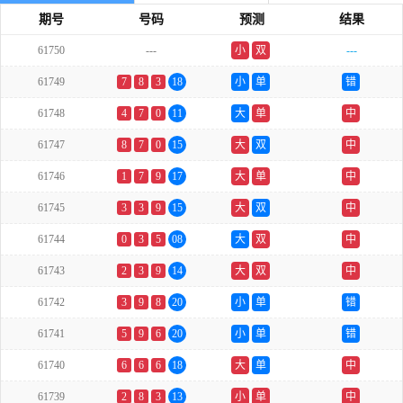
期号
号码
预测
结果
61750
---
小
双
---
61749
7
8
3
18
小
单
错
61748
4
7
0
11
大
单
中
61747
8
7
0
15
大
双
中
61746
1
7
9
17
大
单
中
61745
3
3
9
15
大
双
中
61744
0
3
5
08
大
双
中
61743
2
3
9
14
大
双
中
61742
3
9
8
20
小
单
错
61741
5
9
6
20
小
单
错
61740
6
6
6
18
大
单
中
61739
2
8
3
13
小
单
中