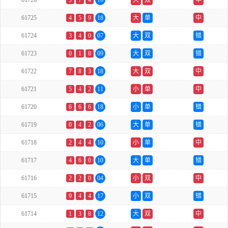
61726
5
7
4
16
大
双
中
61725
4
5
9
18
大
单
中
61724
3
4
0
07
大
双
错
61723
0
1
8
09
大
双
错
61722
7
8
3
18
大
双
中
61721
5
4
2
11
小
单
中
61720
6
6
6
18
小
单
错
61719
0
4
2
06
大
单
错
61718
2
4
4
10
小
单
中
61717
4
6
0
10
大
单
错
61716
2
2
0
04
小
双
中
61715
9
4
4
17
小
双
错
61714
1
3
8
12
大
双
中