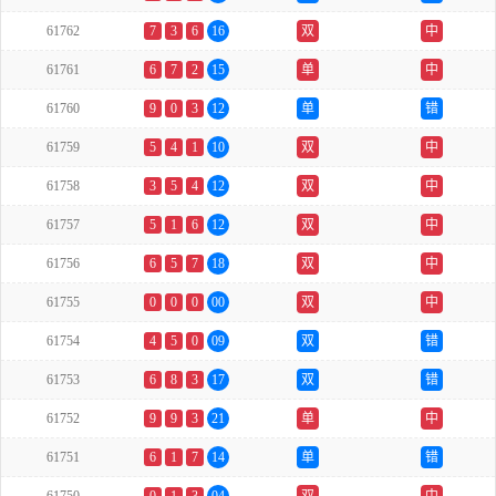
61762
7
3
6
16
双
中
61761
6
7
2
15
单
中
61760
9
0
3
12
单
错
61759
5
4
1
10
双
中
61758
3
5
4
12
双
中
61757
5
1
6
12
双
中
61756
6
5
7
18
双
中
61755
0
0
0
00
双
中
61754
4
5
0
09
双
错
61753
6
8
3
17
双
错
61752
9
9
3
21
单
中
61751
6
1
7
14
单
错