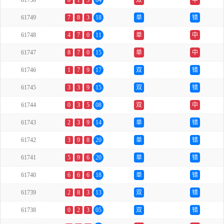
61750
0
1
3
04
双
中
61749
7
8
3
18
单
错
61748
4
7
0
11
单
中
61747
8
7
0
15
单
中
61746
1
7
9
17
双
错
61745
3
3
9
15
双
错
61744
0
3
5
08
双
中
61743
2
3
9
14
单
错
61742
3
9
8
20
单
错
61741
5
9
6
20
单
错
61740
6
6
6
18
单
错
61739
2
8
3
13
双
错
61738
0
2
3
05
双
错