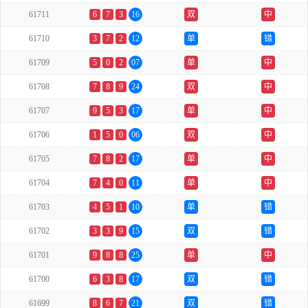
61711
6
7
3
16
双
中
61710
3
7
2
12
单
错
61709
5
0
2
07
单
中
61708
7
8
9
24
双
中
61707
9
5
3
17
单
中
61706
1
5
0
06
双
中
61705
7
8
2
17
单
中
61704
7
4
0
11
单
中
61703
4
5
1
10
单
错
61702
3
3
9
15
双
错
61701
9
8
8
25
单
中
61700
6
3
8
17
双
错
61699
8
6
7
21
双
错