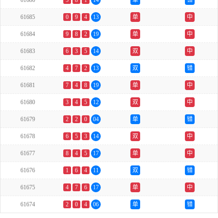
61686
5
8
1
14
单
错
61685
0
9
4
13
单
中
61684
9
8
2
19
单
中
61683
6
3
5
14
双
中
61682
4
7
2
13
双
错
61681
7
4
8
19
单
中
61680
3
4
5
12
双
中
61679
2
2
0
04
单
错
61678
6
5
3
14
双
中
61677
8
4
5
17
单
中
61676
1
6
4
11
双
错
61675
4
7
6
17
单
中
61674
2
0
4
06
单
错