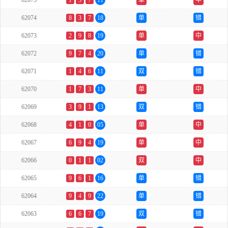
62075
1
3
7
11
单
中
62074
8
3
7
18
单
错
62073
2
9
8
19
单
中
62072
9
7
4
20
单
错
62071
1
4
6
11
双
错
62070
1
7
3
11
单
中
62069
3
9
1
13
双
错
62068
4
1
0
05
单
中
62067
6
9
4
19
单
中
62066
0
1
1
02
双
中
62065
9
6
1
16
单
错
62064
9
4
9
22
单
错
62063
6
6
7
19
双
错