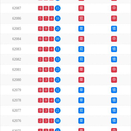
62087
4
8
3
15
单
中
62086
5
7
4
16
双
中
62085
6
9
5
20
单
错
62084
6
0
3
09
单
中
62083
0
7
4
11
双
错
62082
2
6
5
13
双
错
62081
9
6
8
23
单
中
62080
9
3
9
21
单
中
62079
8
0
4
12
单
错
62078
3
9
4
16
单
错
62077
9
3
9
21
双
错
62076
2
5
1
08
单
错