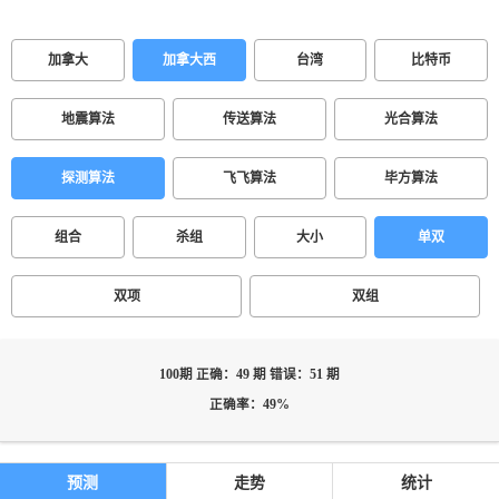
加拿大
加拿大西
台湾
比特币
地震算法
传送算法
光合算法
探测算法
飞飞算法
毕方算法
组合
杀组
大小
单双
双项
双组
100期 正确：49 期 错误：51 期
正确率：49%
预测
走势
统计