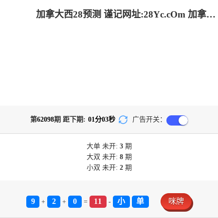
加拿大西28预测 谨记网址:28Yc.cOm 加拿大28-pc预测|28在线预测咪牌查询|加拿大PC结果查询|加拿大PC在线预测_极致火热优质的PC预测网站!
第
62098
期 距下期:
01
分
03
秒
广告开关：
大单
未开:
3
期
大双
未开:
8
期
小双
未开:
2
期
9
2
0
11
小
单
咪牌
+
+
=
-