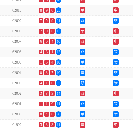
62011
7
8
3
18
双
中
62010
8
9
6
23
单
中
62009
7
5
9
21
双
错
62008
7
0
6
13
单
中
62007
6
0
4
10
双
中
62006
4
8
1
13
双
错
62005
1
5
4
10
单
错
62004
0
3
7
10
单
错
62003
4
1
0
05
双
错
62002
3
8
3
14
双
中
62001
1
1
9
11
双
错
62000
8
4
8
20
单
错
61999
5
3
3
11
单
中