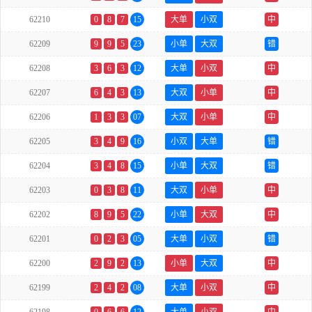
62210
0
8
7
15
大单
小双
中
62209
9
9
5
23
小单
大双
错
62208
3
6
3
12
大单
小双
中
62207
6
4
3
13
大双
小单
中
62206
1
3
3
07
大双
小单
中
62205
3
4
9
16
小双
大单
错
62204
3
4
8
15
小单
大双
错
62203
0
3
8
11
大双
小单
中
62202
8
9
5
22
小单
大双
中
62201
0
2
3
05
大单
小双
错
62200
2
9
2
13
小单
大双
中
62199
2
4
2
08
大单
小双
中