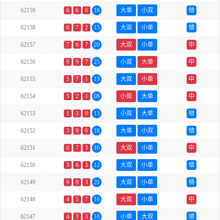
62159
6
6
6
18
大单
小双
错
62158
6
7
2
15
大双
小单
错
62157
7
6
7
20
大双
小单
中
62156
9
9
7
25
小双
大单
中
62155
5
7
1
13
大双
小单
中
62154
5
2
1
08
小双
大单
中
62153
1
3
9
13
小双
大单
错
62152
3
9
6
18
大单
小双
错
62151
6
7
3
16
大双
小单
中
62150
3
6
3
12
大双
小单
错
62149
9
9
3
21
大双
小单
错
62148
4
5
7
16
大双
小单
中
62147
4
3
3
10
小单
大双
错