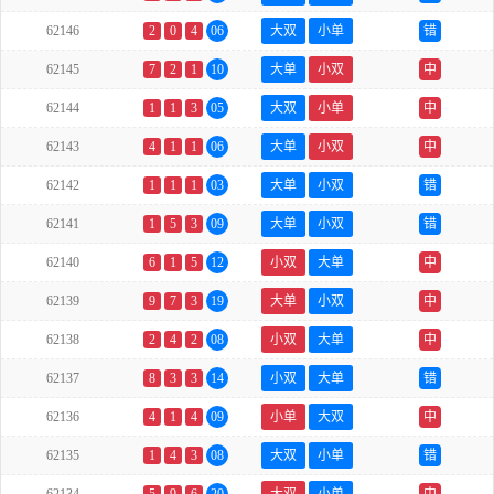
62146
2
0
4
06
大双
小单
错
62145
7
2
1
10
大单
小双
中
62144
1
1
3
05
大双
小单
中
62143
4
1
1
06
大单
小双
中
62142
1
1
1
03
大单
小双
错
62141
1
5
3
09
大单
小双
错
62140
6
1
5
12
小双
大单
中
62139
9
7
3
19
大单
小双
中
62138
2
4
2
08
小双
大单
中
62137
8
3
3
14
小双
大单
错
62136
4
1
4
09
小单
大双
中
62135
1
4
3
08
大双
小单
错