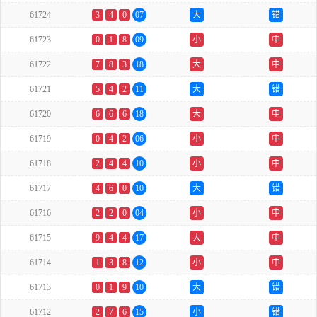
61724
3
4
0
07
大
错
61723
0
1
8
09
小
中
61722
7
8
3
18
大
中
61721
5
4
2
11
大
错
61720
6
6
6
18
大
中
61719
0
4
2
06
小
中
61718
2
4
4
10
小
中
61717
4
6
0
10
大
错
61716
2
2
0
04
小
中
61715
9
4
4
17
大
中
61714
1
3
8
12
小
中
61713
0
1
9
10
大
错
61712
2
7
6
15
小
错