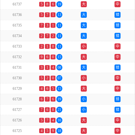
61737
5
8
6
19
大
中
61736
5
7
1
13
大
错
61735
7
3
1
11
大
错
61734
2
7
2
11
大
错
61733
2
1
8
11
小
中
61732
9
6
0
15
大
中
61731
3
1
4
08
大
错
61730
5
2
0
07
小
中
61729
4
6
5
15
大
中
61728
6
7
6
19
小
错
61727
7
6
8
21
小
错
61726
5
7
4
16
大
中
61725
4
5
9
18
大
中