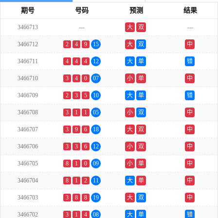
期号
号码
预测
结果
3466713
---
大
双
---
3466712
2
4
9
15
大
双
中
3466711
4
4
4
12
大
单
错
3466710
3
4
0
07
小
单
中
3466709
2
3
5
10
大
单
错
3466708
3
1
1
05
小
双
中
3466707
3
9
6
18
大
双
中
3466706
3
3
6
12
小
双
中
3466705
8
1
0
09
小
单
中
3466704
8
1
2
11
大
单
中
3466703
3
8
8
19
大
双
中
3466702
3
1
4
08
大
单
错