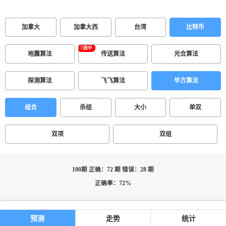
加拿大
加拿大西
台湾
比特币
地震算法
传送算法
光合算法
探测算法
飞飞算法
毕方算法
组合
杀组
大小
单双
双项
双组
100期 正确：72 期 错误：28 期
正确率：72%
预测
走势
统计