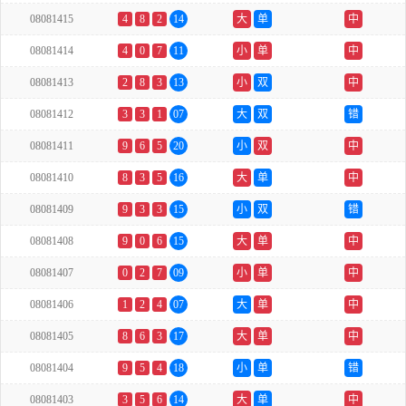
08081415
4
8
2
14
大
单
中
08081414
4
0
7
11
小
单
中
08081413
2
8
3
13
小
双
中
08081412
3
3
1
07
大
双
错
08081411
9
6
5
20
小
双
中
08081410
8
3
5
16
大
单
中
08081409
9
3
3
15
小
双
错
08081408
9
0
6
15
大
单
中
08081407
0
2
7
09
小
单
中
08081406
1
2
4
07
大
单
中
08081405
8
6
3
17
大
单
中
08081404
9
5
4
18
小
单
错
08081403
3
5
6
14
大
单
中