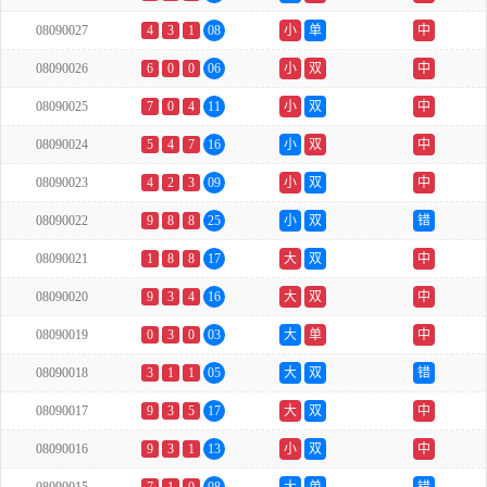
08090027
4
3
1
08
小
单
中
08090026
6
0
0
06
小
双
中
08090025
7
0
4
11
小
双
中
08090024
5
4
7
16
小
双
中
08090023
4
2
3
09
小
双
中
08090022
9
8
8
25
小
双
错
08090021
1
8
8
17
大
双
中
08090020
9
3
4
16
大
双
中
08090019
0
3
0
03
大
单
中
08090018
3
1
1
05
大
双
错
08090017
9
3
5
17
大
双
中
08090016
9
3
1
13
小
双
中