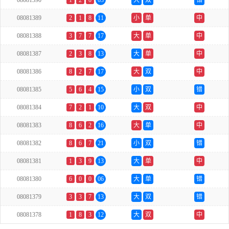
08081390
1
2
0
03
大
双
错
08081389
2
1
8
11
小
单
中
08081388
3
7
7
17
大
单
中
08081387
2
3
8
13
大
单
中
08081386
8
2
7
17
大
双
中
08081385
5
6
4
15
小
双
错
08081384
7
2
1
10
大
双
中
08081383
8
6
2
16
大
单
中
08081382
8
6
7
21
小
双
错
08081381
1
3
9
13
大
单
中
08081380
6
0
0
06
大
单
错
08081379
3
3
7
13
大
双
错
08081378
1
8
3
12
大
双
中