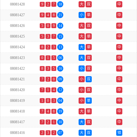
08081428
9
2
7
18
大
双
中
08081427
9
4
8
21
小
单
中
08081426
5
0
9
14
大
双
中
08081425
5
3
7
15
大
单
中
08081424
8
2
3
13
大
单
中
08081423
0
1
5
06
大
双
中
08081422
8
3
5
16
小
双
中
08081421
7
2
0
09
小
双
中
08081420
7
1
4
12
小
双
中
08081419
1
0
3
04
小
单
中
08081418
7
4
8
19
大
单
中
08081417
7
2
1
10
大
双
中
08081416
2
3
2
07
大
双
错