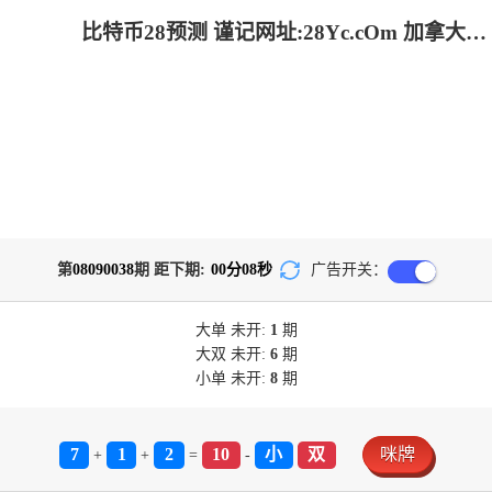
比特币28预测 谨记网址:28Yc.cOm 加拿大28-pc预测|28在线预测咪牌查询|加拿大PC结果查询|加拿大PC在线预测_极致火热优质的PC预测网站!
第
08090038
期 距下期:
00
分
08
秒
广告开关：
大单
未开:
1
期
大双
未开:
6
期
小单
未开:
8
期
7
1
2
10
小
双
咪牌
+
+
=
-