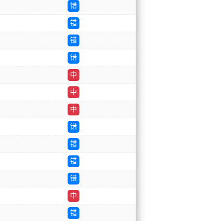
错
错
错
错
中
中
中
错
错
错
错
中
错