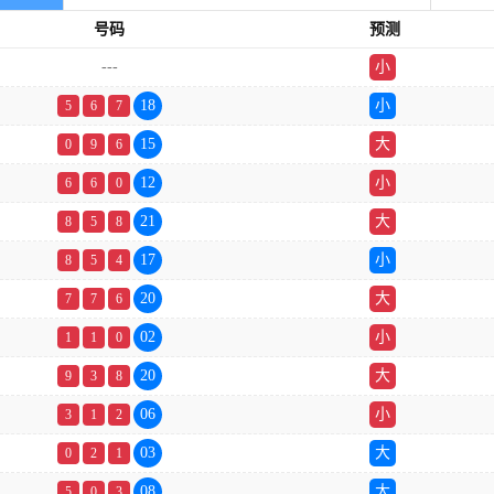
号码
预测
---
小
单
18
小
5
6
7
15
大
0
9
6
12
小
6
6
0
21
大
8
5
8
17
小
8
5
4
20
大
7
7
6
02
小
1
1
0
20
大
9
3
8
06
小
3
1
2
03
大
0
2
1
08
大
5
0
3