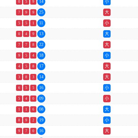
14
小
0
5
9
25
大
7
9
9
11
小
5
5
1
13
大
0
4
9
22
大
7
7
8
18
小
9
5
4
17
大
4
5
8
14
大
3
8
3
16
小
6
5
5
09
小
5
4
0
08
大
1
1
6
19
小
8
9
2
16
大
9
7
0