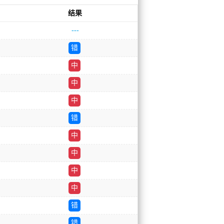
结果
---
错
中
中
中
错
中
中
中
中
错
错