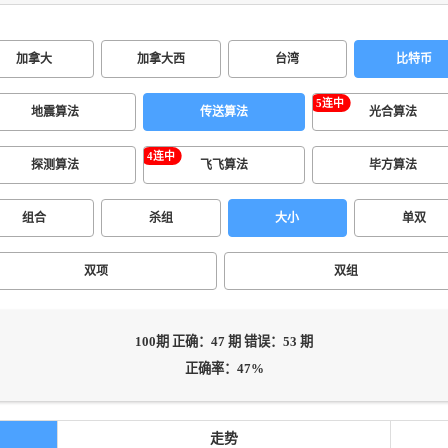
加拿大
加拿大西
台湾
比特币
地震算法
传送算法
光合算法
探测算法
飞飞算法
毕方算法
组合
杀组
大小
单双
双项
双组
100期 正确：47 期 错误：53 期
正确率：47%
走势