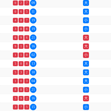
09
大
0
2
7
11
大
0
6
5
19
小
4
8
7
19
小
3
8
8
21
大
6
9
6
16
大
9
1
6
02
小
1
1
0
13
大
5
0
8
10
大
5
3
2
04
大
1
0
3
21
小
8
8
5
16
大
5
9
2
15
小
3
7
5