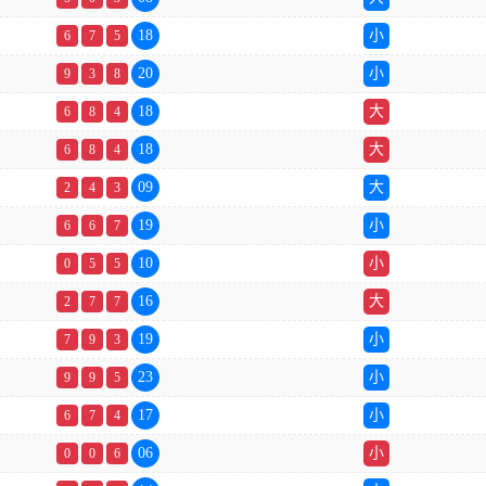
18
小
6
7
5
20
小
9
3
8
18
大
6
8
4
18
大
6
8
4
09
大
2
4
3
19
小
6
6
7
10
小
0
5
5
16
大
2
7
7
19
小
7
9
3
23
小
9
9
5
17
小
6
7
4
06
小
0
0
6