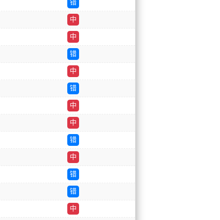
错
中
中
错
中
错
中
中
错
中
错
错
中