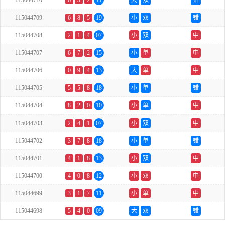
115044710
6
3
2
11
大
双
错
115044709
6
8
5
19
小
双
错
115044708
2
1
4
07
小
双
中
115044707
6
7
2
15
小
单
中
115044706
0
9
4
13
大
单
中
115044705
5
5
8
18
小
单
错
115044704
8
2
0
10
小
单
中
115044703
2
4
1
07
小
双
中
115044702
3
7
8
18
小
单
错
115044701
4
1
8
13
小
双
中
115044700
4
0
8
12
小
双
中
115044699
3
1
7
11
小
单
中
115044698
5
4
0
09
大
双
错