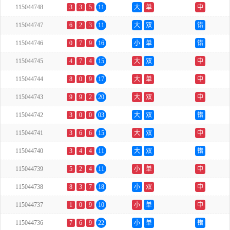
115044748
3
3
5
11
大
单
中
115044747
6
2
3
11
大
双
错
115044746
0
7
9
16
小
单
错
115044745
4
7
4
15
大
双
中
115044744
8
0
9
17
大
单
中
115044743
9
9
2
20
大
双
中
115044742
3
0
0
03
大
双
错
115044741
3
6
6
15
大
双
中
115044740
3
4
4
11
大
双
错
115044739
5
2
4
11
小
单
中
115044738
8
3
7
18
小
双
中
115044737
1
0
9
10
小
单
中
115044736
7
6
9
22
小
单
错