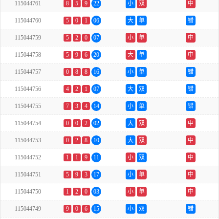
115044761
8
5
9
22
小
双
中
115044760
5
0
1
06
大
单
错
115044759
5
2
0
07
小
单
中
115044758
5
9
6
20
大
单
中
115044757
0
8
8
16
小
单
错
115044756
4
2
1
07
大
双
错
115044755
7
3
4
14
小
单
错
115044754
0
0
2
02
大
双
中
115044753
0
2
8
10
大
双
中
115044752
1
1
9
11
小
双
中
115044751
5
9
3
17
小
单
中
115044750
1
2
0
03
小
单
中
115044749
9
0
6
15
小
双
错