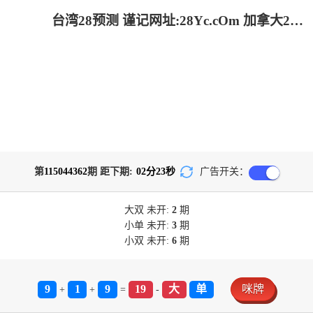
台湾28预测 谨记网址:28Yc.cOm 加拿大28-pc预测|28在线预测咪牌查询|加拿大PC结果查询|加拿大PC在线预测_极致火热优质的PC预测网站!
第
115044362
期 距下期:
02
分
23
秒
广告开关：
大双
未开:
2
期
小单
未开:
3
期
小双
未开:
6
期
9
1
9
19
大
单
咪牌
+
+
=
-