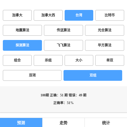
加拿大
加拿大西
台湾
比特币
地震算法
传送算法
光合算法
探测算法
飞飞算法
毕方算法
组合
杀组
大小
单双
双项
双组
100期 正确：51 期 错误：49 期
正确率：51%
预测
走势
统计